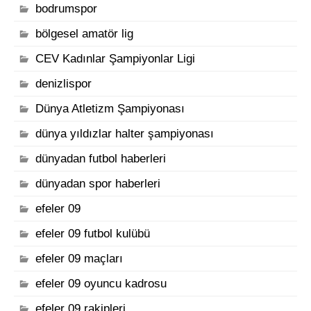
bodrumspor
bölgesel amatör lig
CEV Kadınlar Şampiyonlar Ligi
denizlispor
Dünya Atletizm Şampiyonası
dünya yıldızlar halter şampiyonası
dünyadan futbol haberleri
dünyadan spor haberleri
efeler 09
efeler 09 futbol kulübü
efeler 09 maçları
efeler 09 oyuncu kadrosu
efeler 09 rakipleri