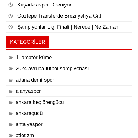
Kuşadasıspor Direniyor
Göztepe Transferde Brezilyalıya Gitti
Şampiyonlar Ligi Finali | Nerede | Ne Zaman
KATEGORILER
1. amatör küme
2024 avrupa futbol şampiyonası
adana demirspor
alanyaspor
ankara keçiörengücü
ankaragücü
antalyaspor
atletizm