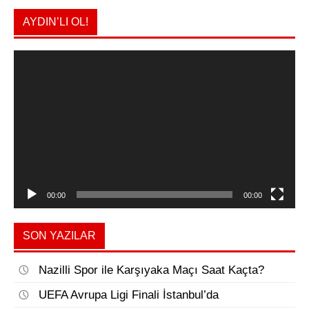
AYDIN’LI OL!
Video
oynatıcı
00:00
00:00
SON YAZILAR
Nazilli Spor ile Karşıyaka Maçı Saat Kaçta?
UEFA Avrupa Ligi Finali İstanbul’da