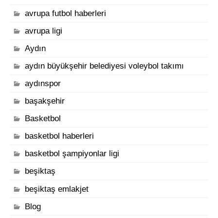
avrupa futbol haberleri
avrupa ligi
Aydın
aydın büyükşehir belediyesi voleybol takımı
aydınspor
başakşehir
Basketbol
basketbol haberleri
basketbol şampiyonlar ligi
beşiktaş
beşiktaş emlakjet
Blog