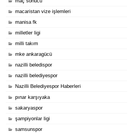
maç sonucu
macaristan vize işlemleri
manisa fk
milletler ligi
milli takım
mke ankaragücü
nazilli beledispor
nazilli belediyespor
Nazilli Belediyespor Haberleri
pınar karşıyaka
sakaryaspor
şampiyonlar ligi
samsunspor