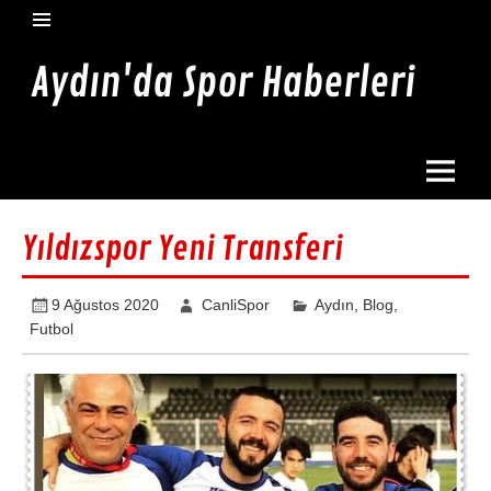
İçeriğe
geç
Aydın'da Spor Haberleri
Aydın'da en güncel spor haberleri burada
Yıldızspor Yeni Transferi
9 Ağustos 2020
CanliSpor
Aydın
,
Blog
,
Futbol