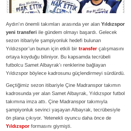
Aydın’ın önemli takımları arasında yer alan
Yıldızspor
yeni transferi
ile gündem olmayı başardı. Gelecek
sezon itibariyle şampiyonluk hedefi bulunan
Yıldızspor’un bunun için etkili bir
transfer
çalışmasını
ortaya koyduğu biliniyor. Bu kapsamda tecrübeli
futbolcu Samet Albayrak’ı renklerine bağlayan
Yıldızspor böylece kadrosunu güçlendirmeyi sürdürdü.
Geçtiğimiz sezon itibariyle Çine Madranspor takımın
kadrosunda yer alan Samet Albayrak, Yıldızspor futbol
takımına imza attı. Çine Madranspor takımıyla
şampiyonluk sevinci yaşayan Albayrak, tecrübesiyle
ön plana çıkıyor. Yetenekli oyuncu daha önce de
Yıldızspor
formasını giymişti.