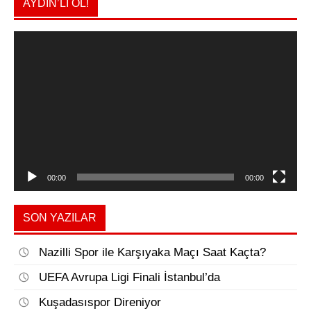
AYDIN’LI OL!
Video
oynatıcı
00:00
00:00
SON YAZILAR
Nazilli Spor ile Karşıyaka Maçı Saat Kaçta?
UEFA Avrupa Ligi Finali İstanbul’da
Kuşadasıspor Direniyor