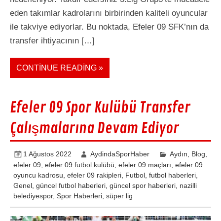
eden takımlar kadrolarını birbirinden kaliteli oyuncular
ile takviye ediyorlar. Bu noktada, Efeler 09 SFK’nın da
transfer ihtiyacının […]
CONTINUE READING »
Efeler 09 Spor Kulübü Transfer
Çalışmalarına Devam Ediyor
1 Ağustos 2022
AydindaSporHaber
Aydın
,
Blog
,
efeler 09
,
efeler 09 futbol kulübü
,
efeler 09 maçları
,
efeler 09
oyuncu kadrosu
,
efeler 09 rakipleri
,
Futbol
,
futbol haberleri
,
Genel
,
güncel futbol haberleri
,
güncel spor haberleri
,
nazilli
belediyespor
,
Spor Haberleri
,
süper lig