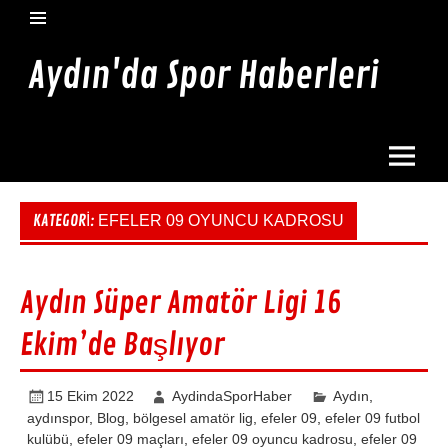
İçeriğe
geç
Aydın'da Spor Haberleri
Aydın'da en güncel spor haberleri burada
KATEGORI:
EFELER 09 OYUNCU KADROSU
Aydın Süper Amatör Ligi 16
Ekim’de Başlıyor
15 Ekim 2022
AydindaSporHaber
Aydın
,
aydınspor
,
Blog
,
bölgesel amatör lig
,
efeler 09
,
efeler 09 futbol
kulübü
,
efeler 09 maçları
,
efeler 09 oyuncu kadrosu
,
efeler 09