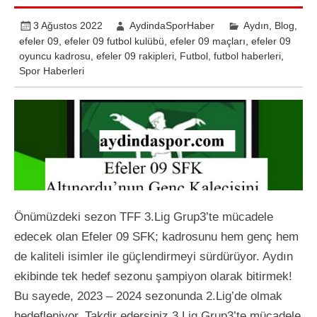
3 Ağustos 2022
AydindaSporHaber
Aydın
,
Blog
,
efeler 09
,
efeler 09 futbol kulübü
,
efeler 09 maçları
,
efeler 09
oyuncu kadrosu
,
efeler 09 rakipleri
,
Futbol
,
futbol haberleri
,
Spor Haberleri
Önümüzdeki sezon TFF 3.Lig Grup3’te mücadele
edecek olan Efeler 09 SFK; kadrosunu hem genç hem
de kaliteli isimler ile güçlendirmeyi sürdürüyor. Aydın
ekibinde tek hedef sezonu şampiyon olarak bitirmek!
Bu sayede, 2023 – 2024 sezonunda 2.Lig’de olmak
hedefleniyor. Takdir edersiniz 3.Lig Grup3’te mücadele