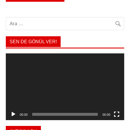
SEN DE GÖNÜL VER!
Video
oynatıcı
00:00
00:00