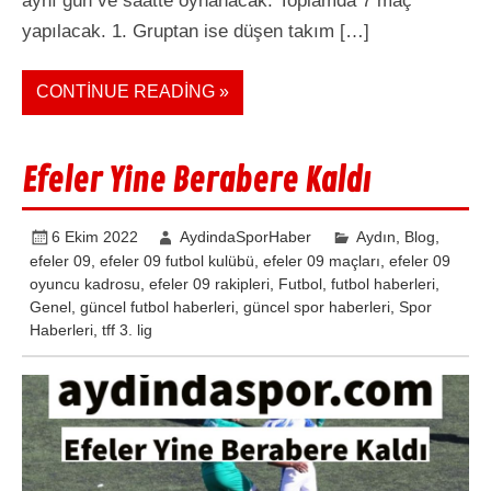
aynı gün ve saatte oynanacak. Toplamda 7 maç
yapılacak. 1. Gruptan ise düşen takım […]
CONTINUE READING »
Efeler Yine Berabere Kaldı
6 Ekim 2022
AydindaSporHaber
Aydın
,
Blog
,
efeler 09
,
efeler 09 futbol kulübü
,
efeler 09 maçları
,
efeler 09
oyuncu kadrosu
,
efeler 09 rakipleri
,
Futbol
,
futbol haberleri
,
Genel
,
güncel futbol haberleri
,
güncel spor haberleri
,
Spor
Haberleri
,
tff 3. lig