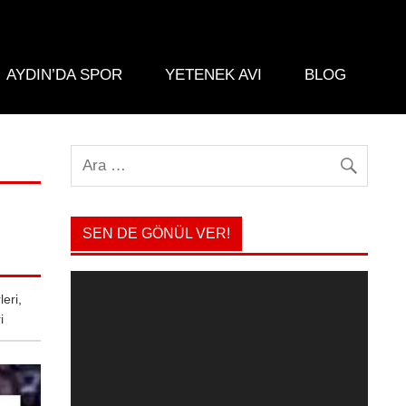
AYDIN’DA SPOR
YETENEK AVI
BLOG
SEN DE GÖNÜL VER!
Video
oynatıcı
leri
,
i