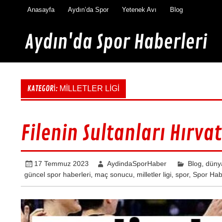
İçeriğe
Anasayfa
Aydın’da Spor
Yetenek Avı
Blog
geç
Aydın'da Spor Haberleri
Aydın'da en güncel spor haberleri burada
KATEGORI:
MILLETLER LIGI
Filenin Sultanları Hırva
17 Temmuz 2023
AydindaSporHaber
Blog
,
düny
güncel spor haberleri
,
maç sonucu
,
milletler ligi
,
spor
,
Spor Hab