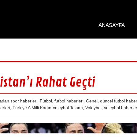
ANASAYFA
tistan’ı Rahat Geçti
adan spor haberleri
,
Futbol
,
futbol haberleri
,
Genel
,
güncel futbol haber
erleri
,
Türkiye A Milli Kadın Voleybol Takımı
,
Voleybol
,
voleybol haberler