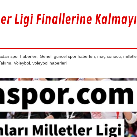
ler Ligi Finallerine Kalmayı
adan spor haberleri
,
Genel
,
güncel spor haberleri
,
maç sonucu
,
milletler
Takımı
,
Voleybol
,
voleybol haberleri