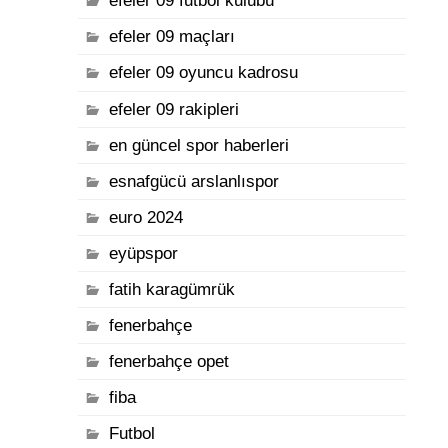
efeler 09 futbol kulübü
efeler 09 maçları
efeler 09 oyuncu kadrosu
efeler 09 rakipleri
en güncel spor haberleri
esnafgücü arslanlıspor
euro 2024
eyüpspor
fatih karagümrük
fenerbahçe
fenerbahçe opet
fiba
Futbol