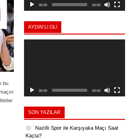
00:00
00:00
AYDIN’LI OL!
Video
oynatıcı
n bu
00:00
00:00
 maçın
letler
SON YAZILAR
Nazilli Spor ile Karşıyaka Maçı Saat
Kaçta?