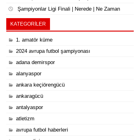
Şampiyonlar Ligi Finali | Nerede | Ne Zaman
KATEGORILER
1. amatör küme
2024 avrupa futbol şampiyonası
adana demirspor
alanyaspor
ankara keçiörengücü
ankaragücü
antalyaspor
atletizm
avrupa futbol haberleri