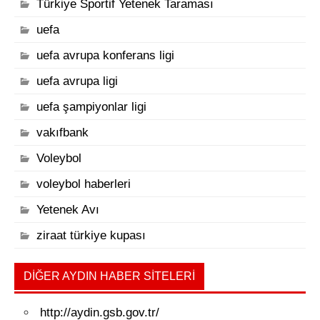
Türkiye Sportif Yetenek Taraması
uefa
uefa avrupa konferans ligi
uefa avrupa ligi
uefa şampiyonlar ligi
vakıfbank
Voleybol
voleybol haberleri
Yetenek Avı
ziraat türkiye kupası
DIĞER AYDIN HABER SITELERI
http://aydin.gsb.gov.tr/