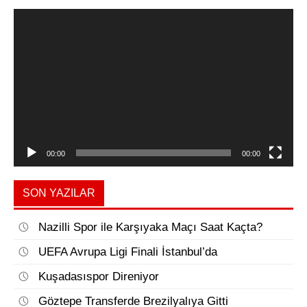
Video
oynatıcı
00:00
00:00
SON YAZILAR
Nazilli Spor ile Karşıyaka Maçı Saat Kaçta?
UEFA Avrupa Ligi Finali İstanbul’da
Kuşadasıspor Direniyor
Göztepe Transferde Brezilyalıya Gitti