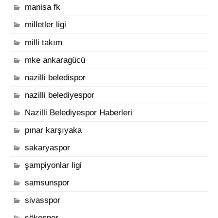
manisa fk
milletler ligi
milli takım
mke ankaragücü
nazilli beledispor
nazilli belediyespor
Nazilli Belediyespor Haberleri
pınar karşıyaka
sakaryaspor
şampiyonlar ligi
samsunspor
sivasspor
sökespor