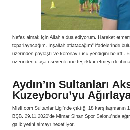
Nefes almak için Allah’a dua ediyorum. Hareket etm
toparlayacağım. İnşallah atlatacağım” ifadelerinde b
üzerinden paylaştı ve koronavirüsü yendiğini belirtti. 
üzerinden ulaşan sevenlerine teşekkür etmeyi de ihma
Aydın’ın Sultanları Ak
Kuzeyboru’yu Ağırlay
Misli.com Sultanlar Ligi’nde çıktığı 18 karşılaşmanın 
BŞB. 29.11.2020’de Mimar Sinan Spor Salonu’nda ağırl
galibiyetini almayı hedefliyor.