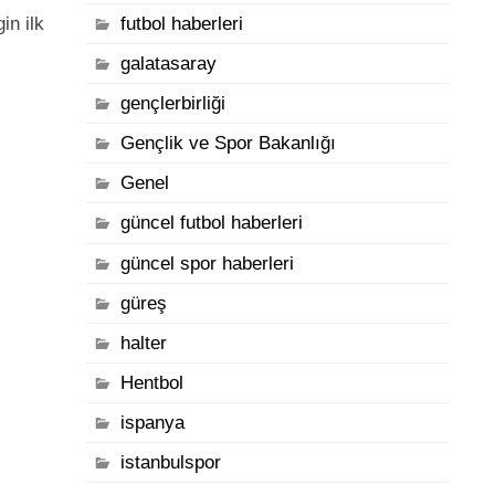
in ilk
futbol haberleri
galatasaray
gençlerbirliği
Gençlik ve Spor Bakanlığı
Genel
güncel futbol haberleri
güncel spor haberleri
güreş
halter
Hentbol
ispanya
istanbulspor