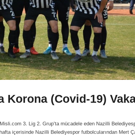
da Korona (Covid-19) Vak
isli.com 3. Lig 2. Grup’ta mücadele eden Nazilli Belediyes
afta içerisinde Nazilli Belediyespor futbolcularından Mert Ç