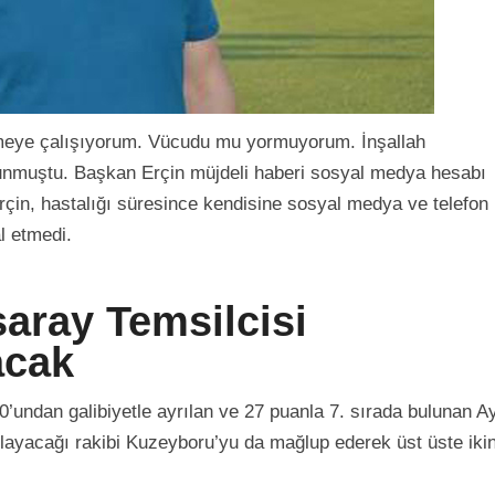
emeye çalışıyorum. Vücudu mu yormuyorum. İnşallah
ulunmuştu. Başkan Erçin müjdeli haberi sosyal medya hesabı
Erçin, hastalığı süresince kendisine sosyal medya ve telefon
l etmedi.
saray Temsilcisi
acak
10’undan galibiyetle ayrılan ve 27 puanla 7. sırada bulunan A
ayacağı rakibi Kuzeyboru’yu da mağlup ederek üst üste ikin