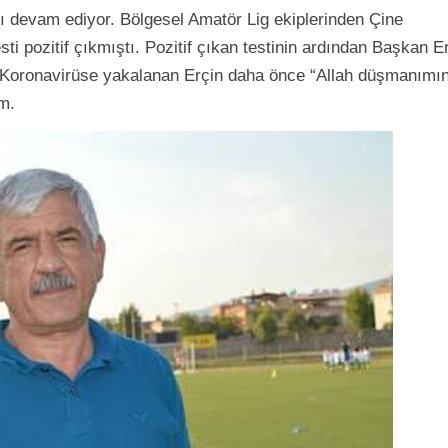
nı devam ediyor. Bölgesel Amatör Lig ekiplerinden Çine
i pozitif çıkmıştı. Pozitif çıkan testinin ardından Başkan Er
. Koronavirüse yakalanan Erçin daha önce “Allah düşmanımı
m.