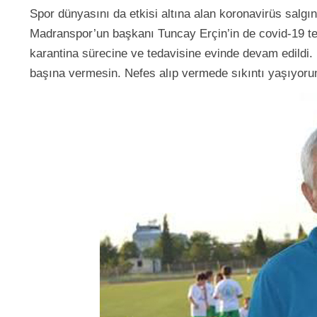
Spor dünyasını da etkisi altına alan koronavirüs salgı
Madranspor’un başkanı Tuncay Erçin’in de covid-19 test
karantina sürecine ve tedavisine evinde devam edildi
başına vermesin. Nefes alıp vermede sıkıntı yaşıyoru