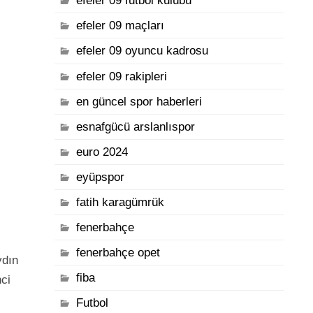
efeler 09 futbol kulübü
efeler 09 maçları
efeler 09 oyuncu kadrosu
efeler 09 rakipleri
en güncel spor haberleri
esnafgücü arslanlıspor
euro 2024
eyüpspor
fatih karagümrük
fenerbahçe
fenerbahçe opet
ydın
fiba
ci
Futbol