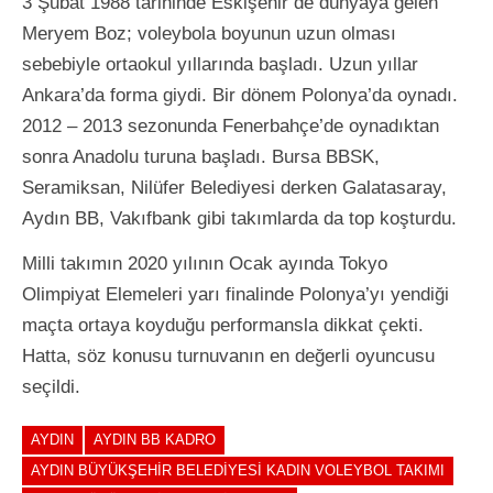
3 Şubat 1988 tarihinde Eskişehir’de dünyaya gelen
Meryem Boz; voleybola boyunun uzun olması
sebebiyle ortaokul yıllarında başladı. Uzun yıllar
Ankara’da forma giydi. Bir dönem Polonya’da oynadı.
2012 – 2013 sezonunda Fenerbahçe’de oynadıktan
sonra Anadolu turuna başladı. Bursa BBSK,
Seramiksan, Nilüfer Belediyesi derken Galatasaray,
Aydın BB, Vakıfbank gibi takımlarda da top koşturdu.
Milli takımın 2020 yılının Ocak ayında Tokyo
Olimpiyat Elemeleri yarı finalinde Polonya’yı yendiği
maçta ortaya koyduğu performansla dikkat çekti.
Hatta, söz konusu turnuvanın en değerli oyuncusu
seçildi.
AYDIN
AYDIN BB KADRO
AYDIN BÜYÜKŞEHIR BELEDIYESI KADIN VOLEYBOL TAKIMI