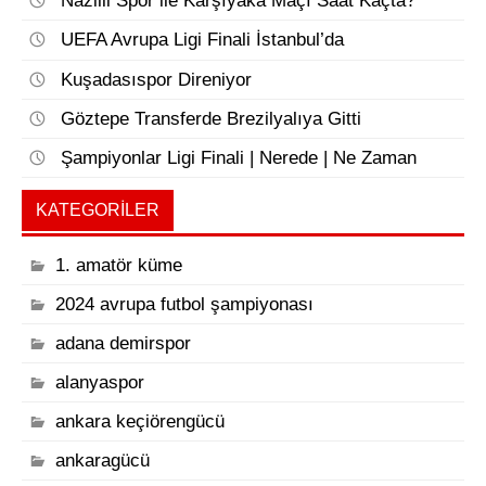
Nazilli Spor ile Karşıyaka Maçı Saat Kaçta?
UEFA Avrupa Ligi Finali İstanbul’da
Kuşadasıspor Direniyor
Göztepe Transferde Brezilyalıya Gitti
Şampiyonlar Ligi Finali | Nerede | Ne Zaman
KATEGORILER
1. amatör küme
2024 avrupa futbol şampiyonası
adana demirspor
alanyaspor
ankara keçiörengücü
ankaragücü