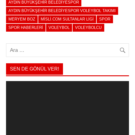
AYDIN BÜYÜKŞEHIR BELEDIYESPOR
AYDIN BÜYÜKŞEHIR BELEDIYESPOR VOLEYBOL TAKIMI
MERYEM BOZ
MISLI.COM SULTANLAR LIGI
SPOR
SPOR HABERLERI
VOLEYBOL
VOLEYBOLCU
SEN DE GÖNÜL VER!
Video
oynatıcı