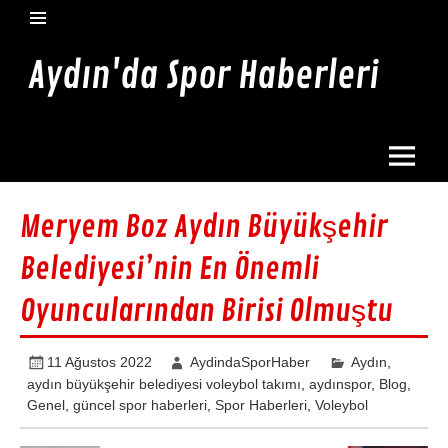
İçeriğe
geç
Aydın'da Spor Haberleri
Aydın'da en güncel spor haberleri burada
Meryem Boz Aydın Büyükşehir
Belediyesi’nin En Önemli
Oyuncularından Birisi Olmuştu
11 Ağustos 2022
AydindaSporHaber
Aydın
,
aydın büyükşehir belediyesi voleybol takımı
,
aydınspor
,
Blog
,
Genel
,
güncel spor haberleri
,
Spor Haberleri
,
Voleybol