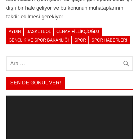
dışlı bir hale geliyor ve bu konunun muhataplarının
takdir edilmesi gerekiyor.
AYDIN
BASKETBOL
CENAP FILLIKÇIOĞLU
GENÇLIK VE SPOR BAKANLIĞI
SPOR
SPOR HABERLERI
SEN DE GÖNÜL VER!
Video
oynatıcı