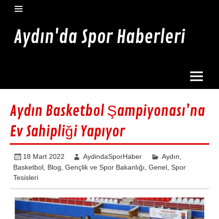
İçeriğe
geç
Aydın'da Spor Haberleri
Aydın'da en güncel spor haberleri burada
Aydın Basketbol Şampiyonası’na
Ev Sahipliği Yapıyor
18 Mart 2022
AydindaSporHaber
Aydın
,
Basketbol
,
Blog
,
Gençlik ve Spor Bakanlığı
,
Genel
,
Spor
Tesisleri