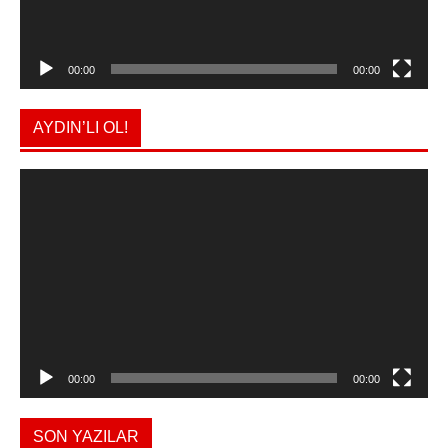
00:00
00:00
AYDIN’LI OL!
Video
oynatıcı
00:00
00:00
SON YAZILAR