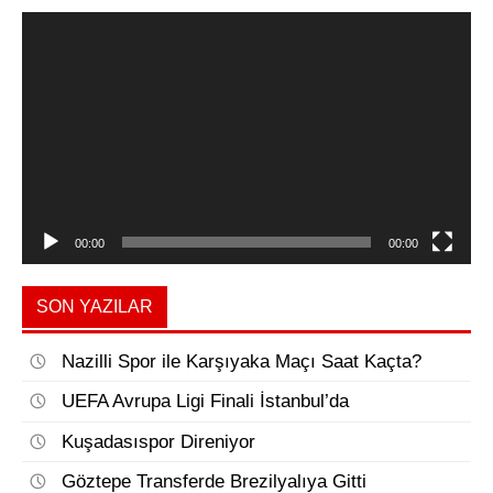
Video
oynatıcı
00:00
00:00
SON YAZILAR
Nazilli Spor ile Karşıyaka Maçı Saat Kaçta?
UEFA Avrupa Ligi Finali İstanbul’da
Kuşadasıspor Direniyor
Göztepe Transferde Brezilyalıya Gitti