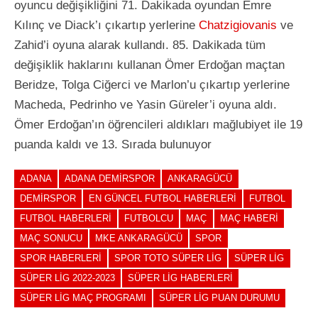
oyuncu değişikliğini 71. Dakikada oyundan Emre
Kılınç ve Diack’ı çıkartıp yerlerine
Chatzigiovanis
ve
Zahid’i oyuna alarak kullandı. 85. Dakikada tüm
değişiklik haklarını kullanan Ömer Erdoğan maçtan
Beridze, Tolga Ciğerci ve Marlon’u çıkartıp yerlerine
Macheda, Pedrinho ve Yasin Güreler’i oyuna aldı.
Ömer Erdoğan’ın öğrencileri aldıkları mağlubiyet ile 19
puanda kaldı ve 13. Sırada bulunuyor
ADANA
ADANA DEMIRSPOR
ANKARAGÜCÜ
DEMIRSPOR
EN GÜNCEL FUTBOL HABERLERI
FUTBOL
FUTBOL HABERLERI
FUTBOLCU
MAÇ
MAÇ HABERI
MAÇ SONUCU
MKE ANKARAGÜCÜ
SPOR
SPOR HABERLERI
SPOR TOTO SÜPER LIG
SÜPER LIG
SÜPER LIG 2022-2023
SÜPER LIG HABERLERI
SÜPER LIG MAÇ PROGRAMI
SÜPER LIG PUAN DURUMU