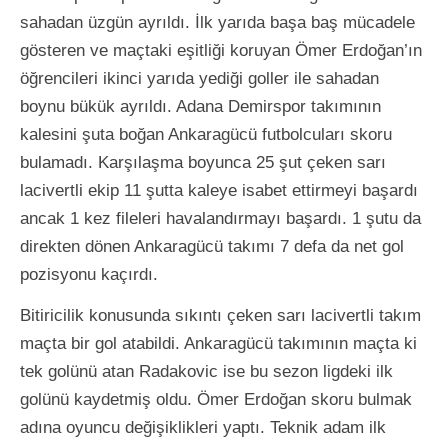
sahadan üzgün ayrıldı. İlk yarıda başa baş mücadele
gösteren ve maçtaki eşitliği koruyan Ömer Erdoğan’ın
öğrencileri ikinci yarıda yediği goller ile sahadan
boynu bükük ayrıldı. Adana Demirspor takımının
kalesini şuta boğan Ankaragücü futbolcuları skoru
bulamadı. Karşılaşma boyunca 25 şut çeken sarı
lacivertli ekip 11 şutta kaleye isabet ettirmeyi başardı
ancak 1 kez fileleri havalandırmayı başardı. 1 şutu da
direkten dönen Ankaragücü takımı 7 defa da net gol
pozisyonu kaçırdı.
Bitiricilik konusunda sıkıntı çeken sarı lacivertli takım
maçta bir gol atabildi. Ankaragücü takımının maçta ki
tek golünü atan Radakovic ise bu sezon ligdeki ilk
golünü kaydetmiş oldu. Ömer Erdoğan skoru bulmak
adına oyuncu değişiklikleri yaptı. Teknik adam ilk