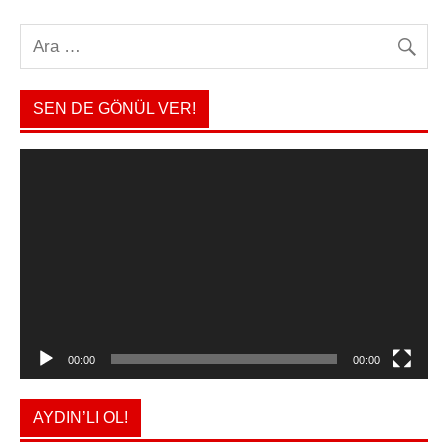
SEN DE GÖNÜL VER!
Video
oynatıcı
00:00
00:00
AYDIN’LI OL!