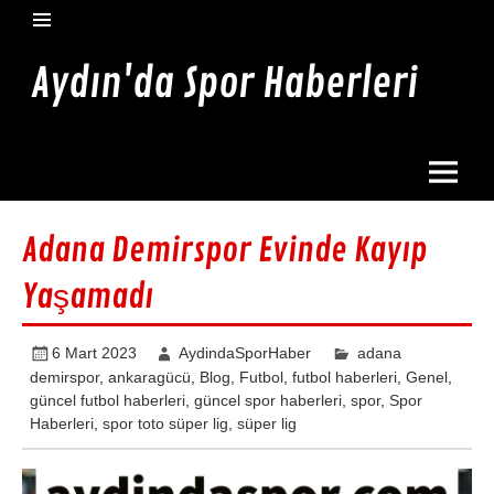
İçeriğe
geç
Aydın'da Spor Haberleri
Aydın'da en güncel spor haberleri burada
Adana Demirspor Evinde Kayıp
Yaşamadı
6 Mart 2023
AydindaSporHaber
adana
demirspor
,
ankaragücü
,
Blog
,
Futbol
,
futbol haberleri
,
Genel
,
güncel futbol haberleri
,
güncel spor haberleri
,
spor
,
Spor
Haberleri
,
spor toto süper lig
,
süper lig