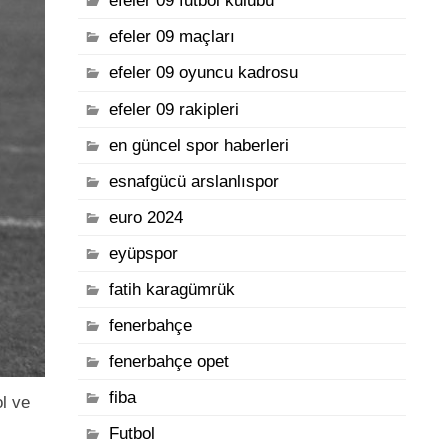
efeler 09 futbol kulübü
efeler 09 maçları
efeler 09 oyuncu kadrosu
efeler 09 rakipleri
en güncel spor haberleri
esnafgücü arslanlıspor
euro 2024
eyüpspor
fatih karagümrük
fenerbahçe
fenerbahçe opet
fiba
l ve
Futbol