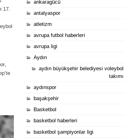
s
ankaragücü
e 17.
antalyaspor
atletizm
leybol
avrupa futbol haberleri
avrupa ligi
Aydın
or,
aydın büyükşehir belediyesi voleybol
ep’te
takımı
aydınspor
başakşehir
Basketbol
basketbol haberleri
basketbol şampiyonlar ligi