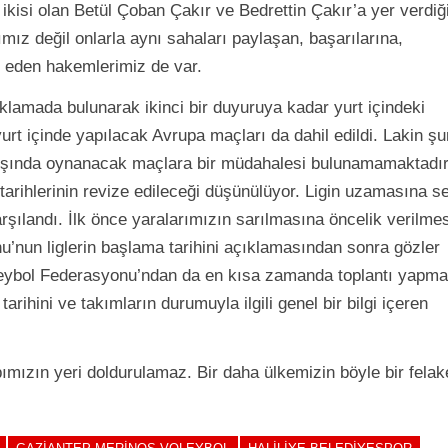
ikisi olan Betül Çoban Çakır ve Bedrettin Çakır’a yer verdiğ
ız değil onlarla aynı sahaları paylaşan, başarılarına,
k eden hakemlerimiz de var.
lamada bulunarak ikinci bir duyuruya kadar yurt içindeki
yurt içinde yapılacak Avrupa maçları da dahil edildi. Lakin ş
 dışında oynanacak maçlara bir müdahalesi bulunamamaktadır
tarihlerinin revize edileceği düşünülüyor. Ligin uzamasına s
şılandı. İlk önce yaralarımızın sarılmasına öncelik verilmes
nu’nun liglerin başlama tarihini açıklamasından sonra gözler
leybol Federasyonu’ndan da en kısa zamanda toplantı yapmal
arihini ve takımların durumuyla ilgili genel bir bilgi içeren
mızın yeri doldurulamaz. Bir daha ülkemizin böyle bir felake