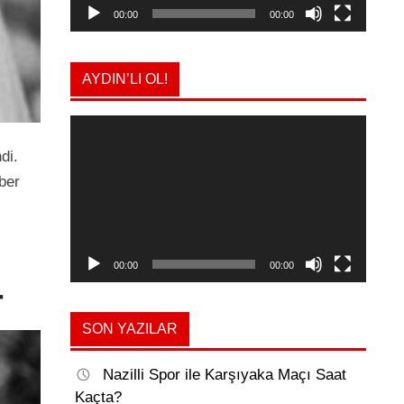
00:00
00:00
AYDIN’LI OL!
Video
oynatıcı
di.
ber
00:00
00:00
r
SON YAZILAR
Nazilli Spor ile Karşıyaka Maçı Saat
Kaçta?