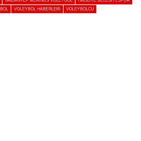
GAZIANTEP MERINOS VOLEYBOL
HALILIYE BELEDIYESPOR
BOL
VOLEYBOL HABERLERI
VOLEYBOLCU