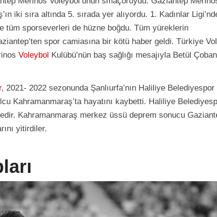
iantep Merinos Voleybol’unun smaçörüydü. Gaziantep Merino
ın iki sıra altında 5. sırada yer alıyordu. 1. Kadınlar Ligi’nd
te tüm sporseverleri de hüzne boğdu. Tüm yüreklerin
ziantep’ten spor camiasına bir kötü haber geldi. Türkiye Vo
rinos
Voleybol
Kulübü’nün baş sağlığı mesajıyla Betül Çoban
r
, 2021- 2022 sezonunda Şanlıurfa’nın Haliliye Belediyespor
cu Kahramanmaraş’ta hayatını kaybetti. Haliliye Belediyesp
ektedir. Kahramanmaraş merkez üssü deprem sonucu Gaziant
nı yitirdiler.
ları