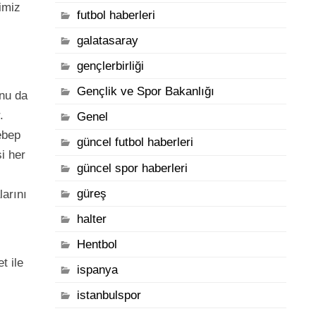
imiz
futbol haberleri
galatasaray
gençlerbirliği
Gençlik ve Spor Bakanlığı
unu da
.
Genel
ebep
güncel futbol haberleri
i her
güncel spor haberleri
güreş
arını
halter
Hentbol
t ile
ispanya
istanbulspor