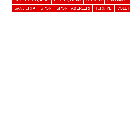
BEDRETTIN ÇAKIR
BETÜL ÇOBAN
DEPREM
GAZIANTEP
ŞANLIURFA
SPOR
SPOR HABERLERI
TÜRKIYE
VOLEY