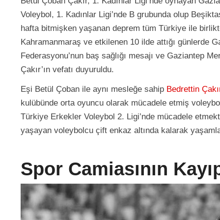
Betül Çoban Çakır, 1. Kadınlar Ligi’nde oynayan Gaz
Voleybol, 1. Kadınlar Ligi’nde B grubunda olup Beşiktaş’
hafta bitmişken yaşanan deprem tüm Türkiye ile birlik
Kahramanmaraş ve etkilenen 10 ilde attığı günlerde Ga
Federasyonu’nun baş sağlığı mesajı ve Gaziantep Me
Çakır’ın vefatı duyuruldu.
Eşi Betül Çoban ile aynı mesleğe sahip
Bedrettin Çakı
kulübünde orta oyuncu olarak mücadele etmiş voleybol
Türkiye Erkekler Voleybol 2. Ligi’nde mücadele etm
yaşayan voleybolcu çift enkaz altında kalarak yaşamları
Spor Camiasının Kayıp