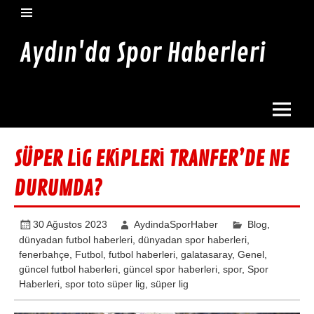
İçeriğe
geç
Aydın'da Spor Haberleri
Aydın'da en güncel spor haberleri burada
SÜPER LİG EKİPLERİ TRANFER’DE NE
DURUMDA?
30 Ağustos 2023
AydindaSporHaber
Blog
,
dünyadan futbol haberleri
,
dünyadan spor haberleri
,
fenerbahçe
,
Futbol
,
futbol haberleri
,
galatasaray
,
Genel
,
güncel futbol haberleri
,
güncel spor haberleri
,
spor
,
Spor
Haberleri
,
spor toto süper lig
,
süper lig