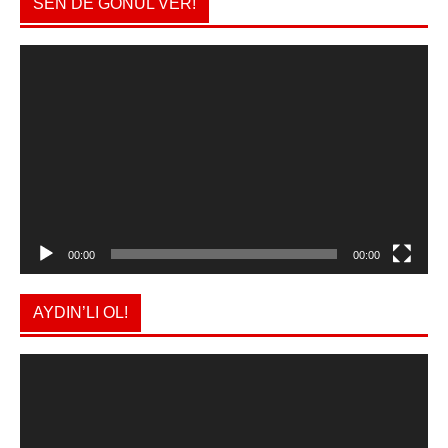
SEN DE GÖNÜL VER!
Video
oynatıcı
00:00
00:00
AYDIN’LI OL!
Video
oynatıcı