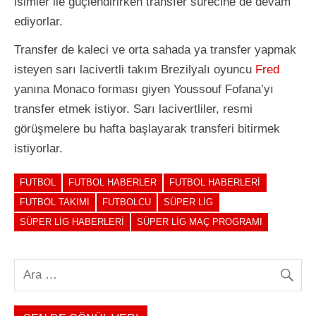
isimler ile güçlendirirken transfer sürecine de devam
ediyorlar.
Transfer de kaleci ve orta sahada ya transfer yapmak
isteyen sarı lacivertli takım Brezilyalı oyuncu
Fred
yanına Monaco forması giyen Youssouf Fofana’yı
transfer etmek istiyor. Sarı lacivertliler, resmi
görüşmelere bu hafta başlayarak transferi bitirmek
istiyorlar.
FUTBOL
FUTBOL HABERLER
FUTBOL HABERLERI
FUTBOL TAKIMI
FUTBOLCU
SÜPER LIG
SÜPER LIG HABERLERI
SÜPER LIG MAÇ PROGRAMI