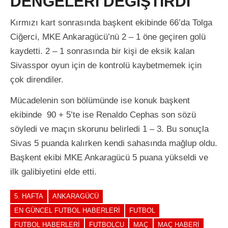
DENGELERİ DEĞİŞTİRDİ
Kırmızı kart sonrasında başkent ekibinde 66’da Tolga
Ciğerci, MKE Ankaragücü’nü 2 – 1 öne geçiren golü
kaydetti. 2 – 1 sonrasında bir kişi de eksik kalan
Sivasspor oyun için de kontrolü kaybetmemek için
çok direndiler.
Mücadelenin son bölümünde ise konuk başkent
ekibinde 90 + 5’te ise Renaldo Cephas son sözü
söyledi ve maçın skorunu belirledi 1 – 3. Bu sonuçla
Sivas 5 puanda kalırken kendi sahasında mağlup oldu.
Başkent ekibi MKE Ankaragücü 5 puana yükseldi ve
ilk galibiyetini elde etti.
5. HAFTA
ANKARAGÜCÜ
EN GÜNCEL FUTBOL HABERLERI
FUTBOL
FUTBOL HABERLERI
FUTBOLCU
MAÇ
MAÇ HABERI