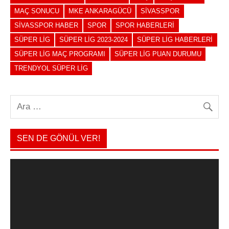
MAÇ SONUCU
MKE ANKARAGÜCÜ
SIVASSPOR
SIVASSPOR HABER
SPOR
SPOR HABERLERI
SÜPER LIG
SÜPER LIG 2023-2024
SÜPER LIG HABERLERI
SÜPER LIG MAÇ PROGRAMI
SÜPER LIG PUAN DURUMU
TRENDYOL SÜPER LIG
SEN DE GÖNÜL VER!
Video
oynatıcı