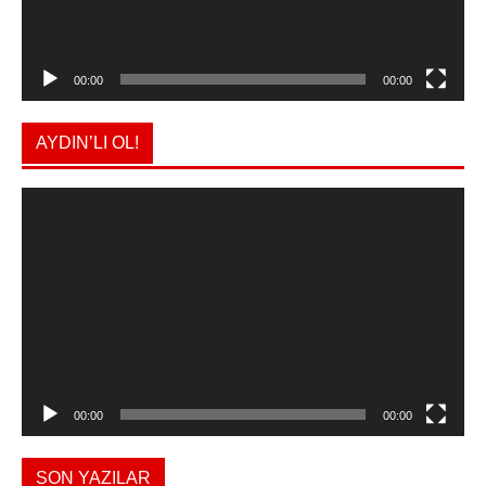
00:00
00:00
AYDIN’LI OL!
Video
oynatıcı
00:00
00:00
SON YAZILAR