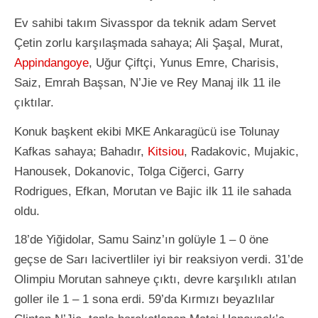
Ev sahibi takım Sivasspor da teknik adam Servet
Çetin zorlu karşılaşmada sahaya; Ali Şaşal, Murat,
Appindangoye
, Uğur Çiftçi, Yunus Emre, Charisis,
Saiz, Emrah Başsan, N’Jie ve Rey Manaj ilk 11 ile
çıktılar.
Konuk başkent ekibi MKE Ankaragücü ise Tolunay
Kafkas sahaya; Bahadır,
Kitsiou
, Radakovic, Mujakic,
Hanousek, Dokanovic, Tolga Ciğerci, Garry
Rodrigues, Efkan, Morutan ve Bajic ilk 11 ile sahada
oldu.
18’de Yiğidolar, Samu Sainz’ın golüyle 1 – 0 öne
geçse de Sarı lacivertliler iyi bir reaksiyon verdi. 31’de
Olimpiu Morutan sahneye çıktı, devre karşılıklı atılan
goller ile 1 – 1 sona erdi. 59’da Kırmızı beyazlılar