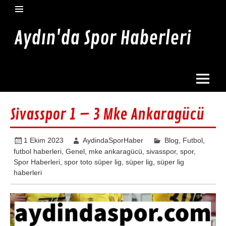
İçeriğe
geç
Aydın'da Spor Haberleri
Aydın'da en güncel spor haberleri burada
Sivasspor 1 – 3 Mke Ankaragücü
1 Ekim 2023
AydindaSporHaber
Blog
,
Futbol
,
futbol haberleri
,
Genel
,
mke ankaragücü
,
sivasspor
,
spor
,
Spor Haberleri
,
spor toto süper lig
,
süper lig
,
süper lig
haberleri