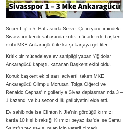
Süper Lig’in 5. Haftasında Servet Çetin yönetimindeki
Sivasspor kendi sahasında kritik mücadelede başkent
ekibi MKE Ankaragücü ile karşı karşıya geldiler.
Kritik bir mücadeleye ev sahipliği yapan Yiğidolar
Ankaragücü kapıştı, kazanan Başkent ekibi oldu.
Konuk başkent ekibi sarı lacivertli takım MKE
Ankaragücü Olimpiu Morutan, Tolga Ciğerci ve
Renaldo Cephas’ın golleriyle Sivas deplasmanında 3 –
1 kazandı ve bu sezonki ilk galibiyetini elde etti.
Ev sahibinde ise Clinton N’Jie’nin gördüğü kırmızı
kartla 10 kişi bıraktığı Kırmızı beyazlılar’da ise Samu
Sainz’ın tek sayısı puan için yeterli olmadı.