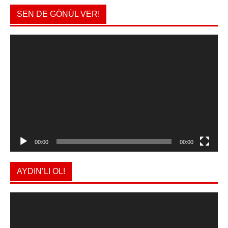
SEN DE GÖNÜL VER!
Video
oynatıcı
00:00
00:00
AYDIN’LI OL!
Video
oynatıcı