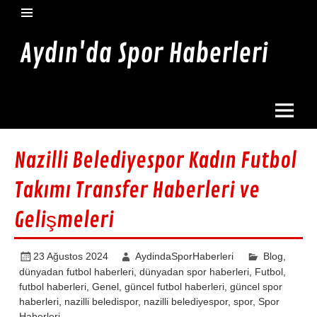
İçeriğe
geç
Aydın'da Spor Haberleri
Aydın'da en güncel spor haberleri burada
Nazilli Belediyespor Kadın Futbol
Takımı Transfer Haberleri ve
Gelişmeleri
23 Ağustos 2024
AydindaSporHaberleri
Blog
,
dünyadan futbol haberleri
,
dünyadan spor haberleri
,
Futbol
,
futbol haberleri
,
Genel
,
güncel futbol haberleri
,
güncel spor
haberleri
,
nazilli beledispor
,
nazilli belediyespor
,
spor
,
Spor
Haberleri