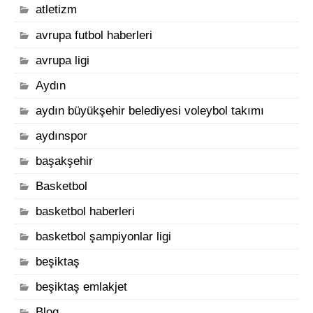
atletizm
avrupa futbol haberleri
avrupa ligi
Aydın
aydın büyükşehir belediyesi voleybol takımı
aydınspor
başakşehir
Basketbol
basketbol haberleri
basketbol şampiyonlar ligi
beşiktaş
beşiktaş emlakjet
Blog