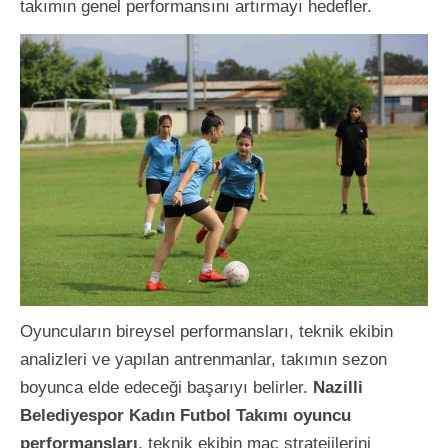
takımın genel performansını artırmayı hedefler.
Oyuncuların bireysel performansları, teknik ekibin
analizleri ve yapılan antrenmanlar, takımın sezon
boyunca elde edeceği başarıyı belirler.
Nazilli
Belediyespor Kadın Futbol Takımı oyuncu
performansları
, teknik ekibin maç stratejilerini