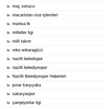
maç sonucu
macaristan vize işlemleri
manisa fk
milletler ligi
milli takım
mke ankaragücü
nazilli beledispor
nazilli belediyespor
Nazilli Belediyespor Haberleri
pınar karşıyaka
sakaryaspor
şampiyonlar ligi