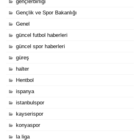
gençlerbirliği
Gençlik ve Spor Bakanlığı
Genel
güncel futbol haberleri
güncel spor haberleri
güreş
halter
Hentbol
ispanya
istanbulspor
kayserispor
konyaspor
la liga