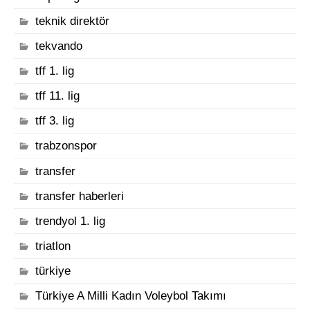
teknik direktör
tekvando
tff 1. lig
tff 11. lig
tff 3. lig
trabzonspor
transfer
transfer haberleri
trendyol 1. lig
triatlon
türkiye
Türkiye A Milli Kadın Voleybol Takımı