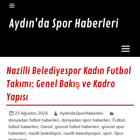
İçeriğe
geç
Aydın'da Spor Haberleri
Aydın'da en güncel spor haberleri burada
Nazilli Belediyespor Kadın Futbol
Takımı: Genel Bakış ve Kadro
Yapısı
23 Ağustos 2024
AydindaSporHaberleri
dünyadan futbol haberleri
,
dünyadan spor haberleri
,
Futbol
,
futbol haberleri
,
Genel
,
güncel futbol haberleri
,
güncel spor
haberleri
,
nazilli beledispor
,
nazilli belediyespor
,
spor
,
Spor
Haberleri