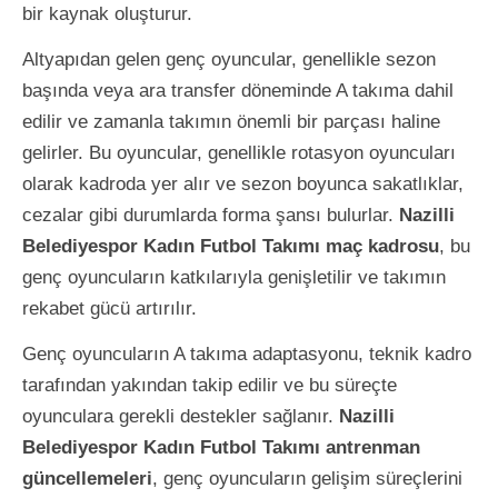
bir kaynak oluşturur.
Altyapıdan gelen genç oyuncular, genellikle sezon
başında veya ara transfer döneminde A takıma dahil
edilir ve zamanla takımın önemli bir parçası haline
gelirler. Bu oyuncular, genellikle rotasyon oyuncuları
olarak kadroda yer alır ve sezon boyunca sakatlıklar,
cezalar gibi durumlarda forma şansı bulurlar.
Nazilli
Belediyespor Kadın Futbol Takımı maç kadrosu
, bu
genç oyuncuların katkılarıyla genişletilir ve takımın
rekabet gücü artırılır.
Genç oyuncuların A takıma adaptasyonu, teknik kadro
tarafından yakından takip edilir ve bu süreçte
oyunculara gerekli destekler sağlanır.
Nazilli
Belediyespor Kadın Futbol Takımı antrenman
güncellemeleri
, genç oyuncuların gelişim süreçlerini