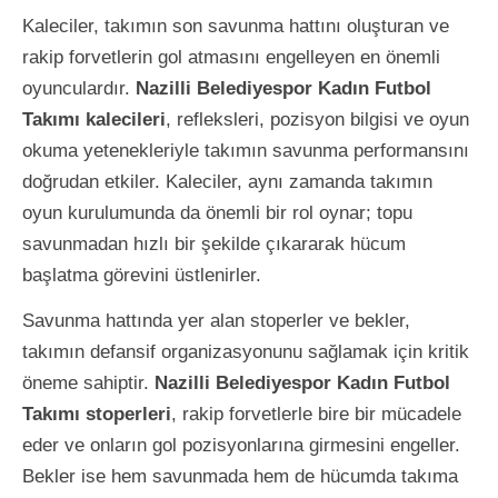
Kaleciler, takımın son savunma hattını oluşturan ve
rakip forvetlerin gol atmasını engelleyen en önemli
oyunculardır.
Nazilli Belediyespor Kadın Futbol
Takımı kalecileri
, refleksleri, pozisyon bilgisi ve oyun
okuma yetenekleriyle takımın savunma performansını
doğrudan etkiler. Kaleciler, aynı zamanda takımın
oyun kurulumunda da önemli bir rol oynar; topu
savunmadan hızlı bir şekilde çıkararak hücum
başlatma görevini üstlenirler.
Savunma hattında yer alan stoperler ve bekler,
takımın defansif organizasyonunu sağlamak için kritik
öneme sahiptir.
Nazilli Belediyespor Kadın Futbol
Takımı stoperleri
, rakip forvetlerle bire bir mücadele
eder ve onların gol pozisyonlarına girmesini engeller.
Bekler ise hem savunmada hem de hücumda takıma