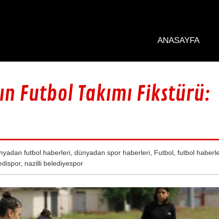
ANASAYFA
ın Futbol Takımı Fikstürü:
nyadan futbol haberleri
,
dünyadan spor haberleri
,
Futbol
,
futbol haberle
ledispor
,
nazilli belediyespor