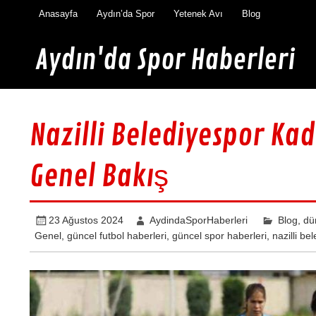
İçeriğe
Anasayfa
Aydın’da Spor
Yetenek Avı
Blog
geç
Aydın'da Spor Haberleri
Aydın'da en güncel spor haberleri burada
Nazilli Belediyespor Kad
Genel Bakış
23 Ağustos 2024
AydindaSporHaberleri
Blog
,
dü
Genel
,
güncel futbol haberleri
,
güncel spor haberleri
,
nazilli be