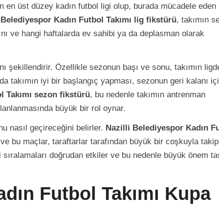
nin en üst düzey kadın futbol ligi olup, burada mücadele eden
i Belediyespor Kadın Futbol Takımı lig fikstürü
, takımın s
ını ve hangi haftalarda ev sahibi ya da deplasman olarak
ı şekillendirir. Özellikle sezonun başı ve sonu, takımın ligd
a takımın iyi bir başlangıç yapması, sezonun geri kalanı iç
l Takımı sezon fikstürü
, bu nedenle takımın antrenman
planlanmasında büyük bir rol oynar.
u nasıl geçireceğini belirler.
Nazilli Belediyespor Kadın F
ve bu maçlar, taraftarlar tarafından büyük bir coşkuyla takip 
ki sıralamaları doğrudan etkiler ve bu nedenle büyük önem taş
Kadın Futbol Takımı Kupa