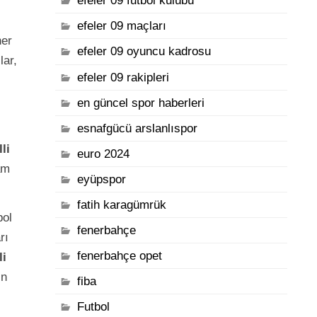
efeler 09 futbol kulübü
efeler 09 maçları
her
efeler 09 oyuncu kadrosu
lar,
efeler 09 rakipleri
en güncel spor haberleri
esnafgücü arslanlıspor
li
euro 2024
am
eyüpspor
fatih karagümrük
bol
fenerbahçe
rı
fenerbahçe opet
li
in
fiba
Futbol