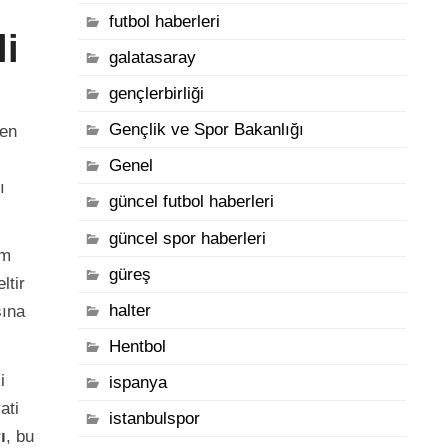
futbol haberleri
li
galatasaray
gençlerbirliği
Gençlik ve Spor Bakanlığı
ken
Genel
ı
güncel futbol haberleri
güncel spor haberleri
ım
güreş
ltir
halter
sına
Hentbol
i
ispanya
ati
istanbulspor
ı
, bu