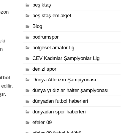
beşiktaş
ezon
beşiktaş emlakjet
Blog
bodrumspor
eki
bölgesel amatör lig
in
CEV Kadınlar Şampiyonlar Ligi
denizlispor
utbol
Dünya Atletizm Şampiyonası
edilir.
dünya yıldızlar halter şampiyonası
ır.
dünyadan futbol haberleri
dünyadan spor haberleri
efeler 09