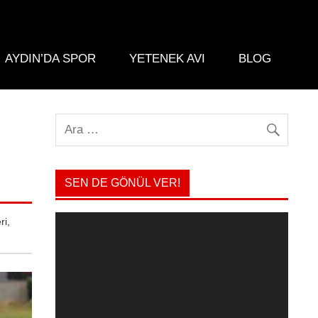
AYDIN’DA SPOR
YETENEK AVI
BLOG
SEN DE GÖNÜL VER!
Video
ri
,
oynatıcı