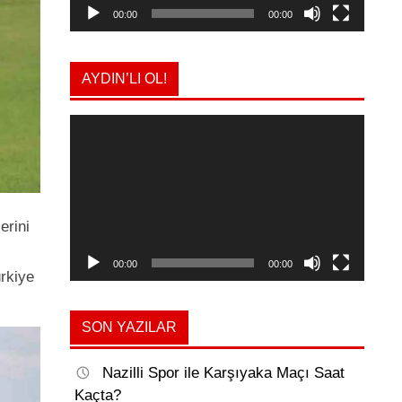
00:00
00:00
AYDIN’LI OL!
Video
oynatıcı
erini
00:00
00:00
ürkiye
SON YAZILAR
Nazilli Spor ile Karşıyaka Maçı Saat
Kaçta?