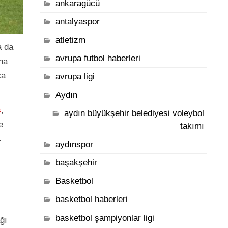
ankaragücü
antalyaspor
atletizm
a da
avrupa futbol haberleri
na
ça
avrupa ligi
Aydın
ş
,
aydın büyükşehir belediyesi voleybol
e
takımı
.
aydınspor
başakşehir
Basketbol
basketbol haberleri
basketbol şampiyonlar ligi
ğı