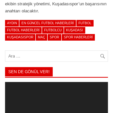
ekibin stratejik yönetimi, Kuşadasıspor’un başarısının
anahtarı olacaktır.
AYDIN
EN GÜNCEL FUTBOL HABERLERI
FUTBOL
FUTBOL HABERLERI
FUTBOLCU
KUŞADASI
KUŞADASISPOR
MAÇ
SPOR
SPOR HABERLERI
SEN DE GÖNÜL VER!
Video
oynatıcı