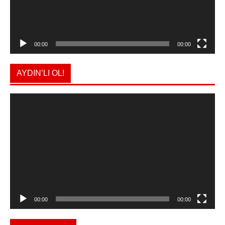
00:00
00:00
AYDIN’LI OL!
Video
oynatıcı
00:00
00:00