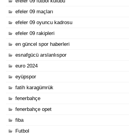
efeler 09 futbol kulübü
efeler 09 maçları
efeler 09 oyuncu kadrosu
efeler 09 rakipleri
en güncel spor haberleri
esnafgücü arslanlıspor
euro 2024
eyüpspor
fatih karagümrük
fenerbahçe
fenerbahçe opet
fiba
Futbol