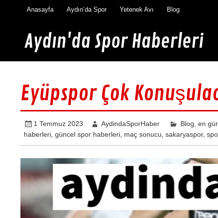
İçeriğe
Anasayfa
Aydın’da Spor
Yetenek Avı
Blog
geç
Aydın'da Spor Haberleri
Aydın'da en güncel spor haberleri burada
Eyüpspor Çok Konuşulaca
1 Temmuz 2023
AydindaSporHaber
Blog
,
en gün
haberleri
,
güncel spor haberleri
,
maç sonucu
,
sakaryaspor
,
spo