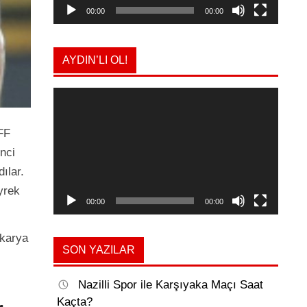
00:00
00:00
AYDIN’LI OL!
Video
oynatıcı
FF
nci
ılar.
yrek
00:00
00:00
akarya
SON YAZILAR
Nazilli Spor ile Karşıyaka Maçı Saat
Kaçta?