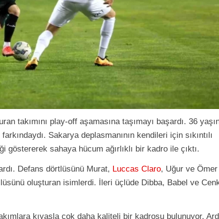
uran takımını play-off aşamasına taşımayı başardı. 36 yaşı
arkındaydı. Sakarya deplasmanının kendileri için sıkıntılı
i göstererek sahaya hücum ağırlıklı bir kadro ile çıktı.
ardı. Defans dörtlüsünü Murat,
Luccas Claro
, Uğur ve Ömer
üsünü oluşturan isimlerdi. İleri üçlüde Dibba, Babel ve Cen
akımlara kıyasla çok daha kaliteli bir kadrosu bulunuyor. Ar