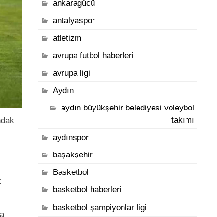
ankaragücü
antalyaspor
atletizm
avrupa futbol haberleri
avrupa ligi
Aydın
aydın büyükşehir belediyesi voleybol
takımı
ndaki
aydınspor
başakşehir
Basketbol
k
basketbol haberleri
basketbol şampiyonlar ligi
da