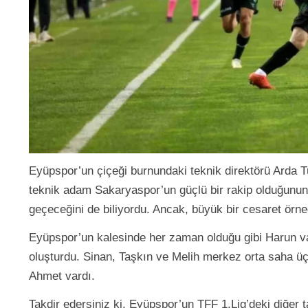
Eyüpspor’un çiçeği burnundaki teknik direktörü Arda T
teknik adam Sakaryaspor’un güçlü bir rakip olduğunun f
geçeceğini de biliyordu. Ancak, büyük bir cesaret örneğ
Eyüpspor’un kalesinde her zaman olduğu gibi Harun v
oluşturdu. Sinan, Taşkın ve Melih merkez orta saha üçl
Ahmet vardı.
Takdir edersiniz ki, Eyüpspor’un TFF 1.Lig’deki diğer t