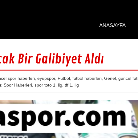
ANASAYFA
k Bir Galibiyet Aldı
cel spor haberleri
,
eyüpspor
,
Futbol
,
futbol haberleri
,
Genel
,
güncel fut
r
,
Spor Haberleri
,
spor toto 1. lig
,
tff 1. lig