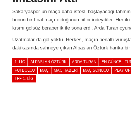
Sakaryaspor’un maça daha istekli başlayacağı tahmin 
bunun bir final maçı olduğunun bilincindeydiler. Her iki
kısmı golsüz beraberlik ile sona erdi. Arda Turan oyun
Uzatmalar da gol yoktu. Herkes, maçın penaltı vuruşl
dakikasında sahneye çıkan Alpaslan Öztürk harika bir g
1. LIG
ALPASLAN ÖZTÜRK
ARDA TURAN
EN GÜNCEL FU
FUTBOLCU
MAÇ
MAÇ HABERI
MAÇ SONUCU
PLAY OF
TFF 1. LIG