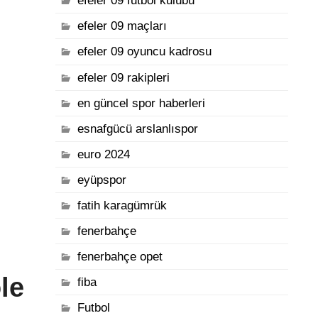
efeler 09 futbol kulübü
efeler 09 maçları
efeler 09 oyuncu kadrosu
efeler 09 rakipleri
en güncel spor haberleri
esnafgücü arslanlıspor
euro 2024
eyüpspor
fatih karagümrük
fenerbahçe
fenerbahçe opet
le
fiba
Futbol