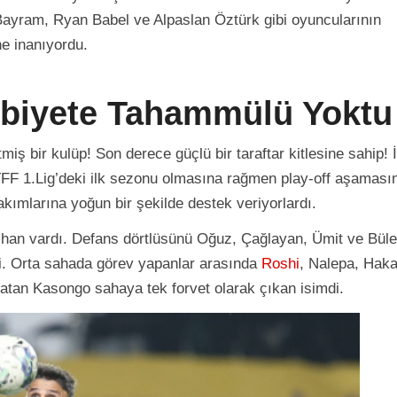
ayram, Ryan Babel ve Alpaslan Öztürk gibi oyuncularının
e inanıyordu.
biyete Tahammülü Yoktu
ş bir kulüp! Son derece güçlü bir taraftar kitlesine sahip! 
 TFF 1.Lig’deki ilk sezonu olmasına rağmen play-off aşaması
akımlarına yoğun bir şekilde destek veriyorlardı.
 Cihan vardı. Defans dörtlüsünü Oğuz, Çağlayan, Ümit ve Büle
di. Orta sahada görev yapanlar arasında
Roshi
, Nalepa, Hak
aratan Kasongo sahaya tek forvet olarak çıkan isimdi.