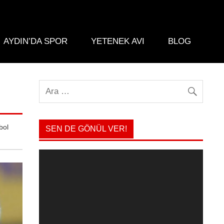
AYDIN’DA SPOR
YETENEK AVI
BLOG
bol
SEN DE GÖNÜL VER!
Video
oynatıcı