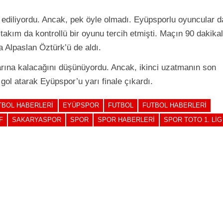
ediliyordu. Ancak, pek öyle olmadı. Eyüpsporlu oyuncular d
 takım da kontrollü bir oyunu tercih etmişti. Maçın 90 dakikal
a Alpaslan Öztürk’ü de aldı.
arına kalacağını düşünüyordu. Ancak, ikinci uzatmanın son
ol atarak Eyüpspor’u yarı finale çıkardı.
TBOL HABERLERI
EYÜPSPOR
FUTBOL
FUTBOL HABERLERI
F
SAKARYASPOR
SPOR
SPOR HABERLERI
SPOR TOTO 1. LIG