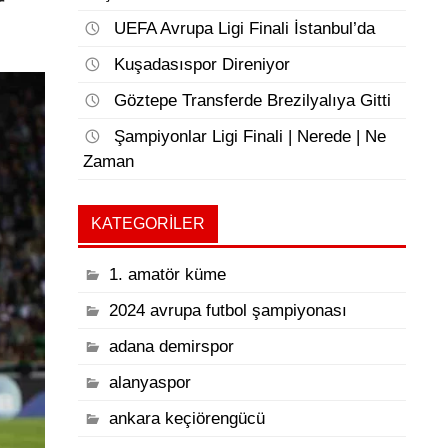
r
UEFA Avrupa Ligi Finali İstanbul’da
Kuşadasıspor Direniyor
Göztepe Transferde Brezilyalıya Gitti
Şampiyonlar Ligi Finali | Nerede | Ne
Zaman
KATEGORILER
1. amatör küme
2024 avrupa futbol şampiyonası
adana demirspor
alanyaspor
ankara keçiörengücü