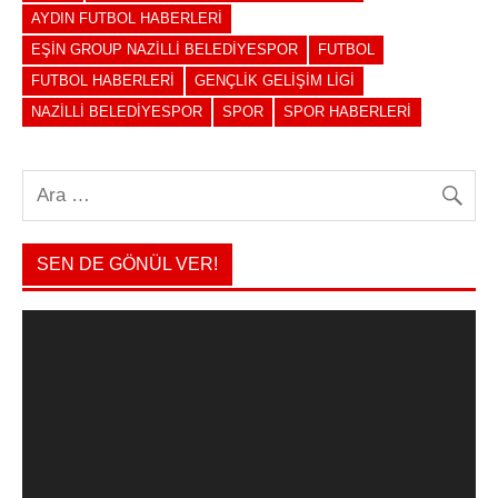
AYDIN FUTBOL HABERLERI
EŞIN GROUP NAZILLI BELEDIYESPOR
FUTBOL
FUTBOL HABERLERI
GENÇLIK GELIŞIM LIGI
NAZILLI BELEDIYESPOR
SPOR
SPOR HABERLERI
SEN DE GÖNÜL VER!
Video
oynatıcı