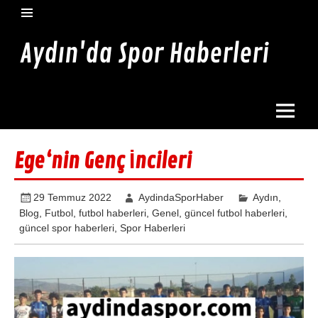
İçeriğe
geç
Aydın'da Spor Haberleri
Aydın'da en güncel spor haberleri burada
Ege‘nin Genç İncileri
29 Temmuz 2022
AydindaSporHaber
Aydın
,
Blog
,
Futbol
,
futbol haberleri
,
Genel
,
güncel futbol haberleri
,
güncel spor haberleri
,
Spor Haberleri