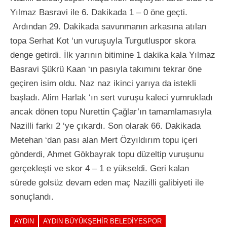
Yılmaz Basravi ile 6. Dakikada 1 – 0 öne geçti.
Ardından 29. Dakikada savunmanın arkasına atılan
topa Serhat Kot ‘un vuruşuyla Turgutluspor skora
denge getirdi. İlk yarının bitimine 1 dakika kala Yılmaz
Basravi Şükrü Kaan ‘ın pasıyla takımını tekrar öne
geçiren isim oldu. Naz naz ikinci yarıya da istekli
başladı. Alim Harlak ‘ın sert vuruşu kaleci yumrukladı
ancak dönen topu Nurettin Çağlar’ın tamamlamasıyla
Nazilli farkı 2 ‘ye çıkardı. Son olarak 66. Dakikada
Metehan ‘dan pası alan Mert Özyıldırım topu içeri
gönderdi, Ahmet Gökbayrak topu düzeltip vuruşunu
gerçekleşti ve skor 4 – 1 e yükseldi. Geri kalan
sürede golsüz devam eden maç Nazilli galibiyeti ile
sonuçlandı.
AYDIN
AYDIN BÜYÜKŞEHIR BELEDIYESPOR