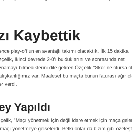
zı Kaybettik
e play-off’un en avantajlı takımı olacaktık. İlk 15 dakika
çelik, ikinci devrede 2-0’ı bulduklarını ve sonrasında net
ynamayı bilmediklerini dile getiren Özçelik ”Skor ne olursa o
lışkanlığımız var. Maalesef bu maçta bunun faturası ağır o
r verdi.
ey Yapıldı
Özçelik, ”Maçı yönetmek için değil idare etmek için maça gele
açı yönetmeye gelselerdi. Belki onlar da bizim gibi özeleşti