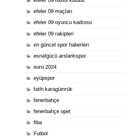
efeler 09 futbol kulübü
efeler 09 maçları
efeler 09 oyuncu kadrosu
efeler 09 rakipleri
en güncel spor haberleri
esnafgücü arslanlıspor
euro 2024
eyüpspor
fatih karagümrük
fenerbahçe
fenerbahçe opet
fiba
Futbol