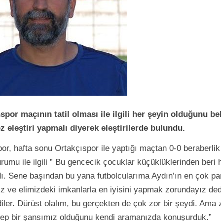
or maçının tatil olması ile ilgili her şeyin olduğunu beli
 eleştiri yapmalı diyerek eleştirilerde bulundu.
r, hafta sonu Ortakçıspor ile yaptığı maçtan 0-0 beraberlik 
umu ile ilgili ” Bu gencecik çocuklar küçüklüklerinden beri 
rdı. Sene başından bu yana futbolcularıma Aydın’ın en çok pa
z ve elimizdeki imkanlarla en iyisini yapmak zorundayız de
er. Dürüst olalım, bu gerçekten de çok zor bir şeydi. Ama 
ep bir şansımız olduğunu kendi aramanızda konuşurduk.”