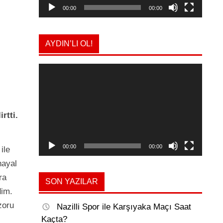
00:00
00:00
AYDIN’LI OL!
Video
oynatıcı
rtti.
00:00
00:00
ile
hayal
ra
SON YAZILAR
dim.
zoru
Nazilli Spor ile Karşıyaka Maçı Saat
Kaçta?