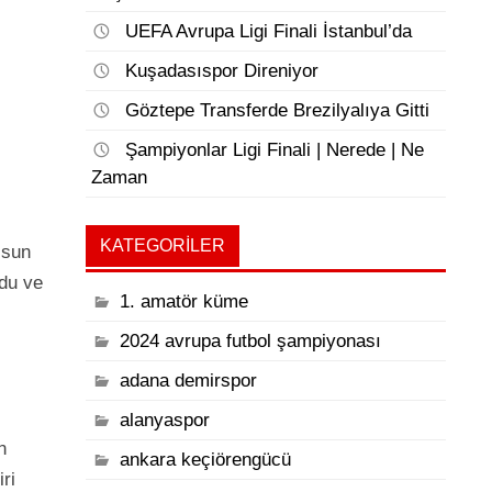
UEFA Avrupa Ligi Finali İstanbul’da
Kuşadasıspor Direniyor
Göztepe Transferde Brezilyalıya Gitti
Şampiyonlar Ligi Finali | Nerede | Ne
Zaman
KATEGORILER
lsun
ldu ve
1. amatör küme
2024 avrupa futbol şampiyonası
adana demirspor
alanyaspor
n
ankara keçiörengücü
ri