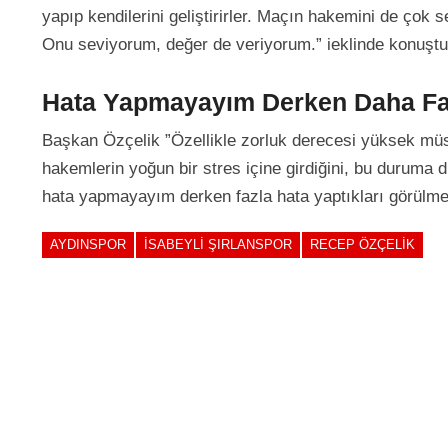
yapıp kendilerini geliştirirler. Maçın hakemini de çok se
Onu seviyorum, değer de veriyorum.” ieklinde konuştu
Hata Yapmayayım Derken Daha Faz
Başkan Özçelik ”Özellikle zorluk derecesi yüksek mü
hakemlerin yoğun bir stres içine girdiğini, bu durum
hata yapmayayım derken fazla hata yaptıkları görülmek
AYDINSPOR
İSABEYLI ŞIRLANSPOR
RECEP ÖZÇELIK