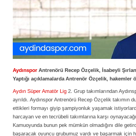
Aydınspor
Antrenörü Recep Özçelik, İsabeyli Şırlansp
Yaptığı açıklamalarda Antrenör Özçelik, hakemler öz
Aydın Süper Amatör Lig
2. Grup takımlarından Aydınspo
ayrıldı. Aydınspor Antrenörü Recep Özçelik takımın dur
ettikleri formayı giyip şampiyonluk yaşamak istiyorla
harcayan ve en tecrübeli takımlarına karşı oynayacağı
Kamuoyunda bunun pek mümkün olmadığını dile getirdil
başaracak oyuncu grubumuz vardı ve başarmak için h