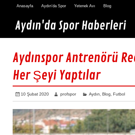
İçeriğe
Anasayfa
Aydın’da Spor
Yetenek Avı
Blog
geç
Aydın'da Spor Haberleri
Aydın'da en güncel spor haberleri burada
Aydınspor Antrenörü Rec
Her Şeyi Yaptılar
10 Şubat 2020
profspor
Aydın
,
Blog
,
Futbol