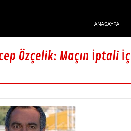
ANASAYFA
ep Özçelik: Maçın İptali İç