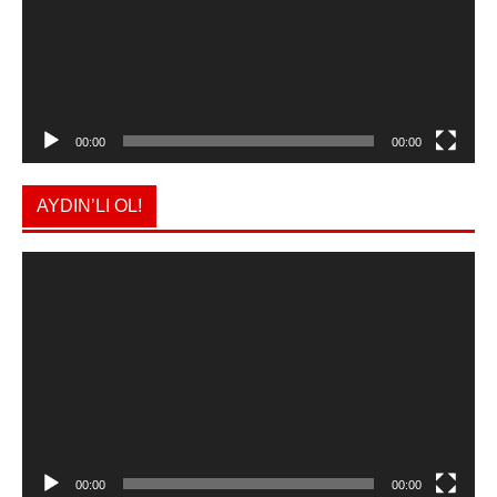
00:00
00:00
AYDIN’LI OL!
Video
oynatıcı
00:00
00:00