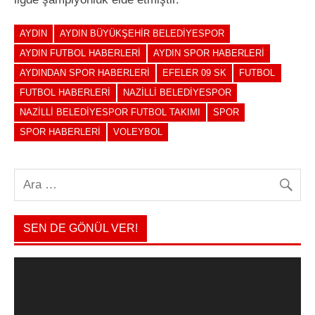
AYDIN
AYDIN BÜYÜKŞEHIR BELEDIYESPOR
AYDIN FUTBOL HABERLERI
AYDIN SPOR HABERLERI
AYDINDAN SPOR HABERLERI
EFELER 09 SK
FUTBOL
FUTBOL HABERLERI
NAZILLI BELEDIYESPOR
NAZILLI BELEDIYESPOR FUTBOL TAKIMI
SPOR
SPOR HABERLERI
VOLEYBOL
SEN DE GÖNÜL VER!
Video
oynatıcı