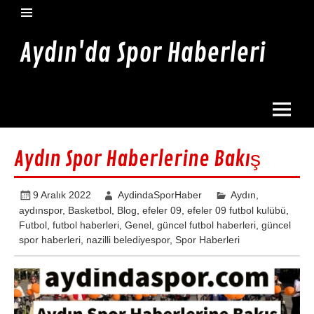
İçeriğe
geç
Aydın'da Spor Haberleri
Aydın'da en güncel spor haberleri burada
Aydın Spor Haberlerine Bakış
9 Aralık 2022
AydindaSporHaber
Aydın
,
aydınspor
,
Basketbol
,
Blog
,
efeler 09
,
efeler 09 futbol kulübü
,
Futbol
,
futbol haberleri
,
Genel
,
güncel futbol haberleri
,
güncel
spor haberleri
,
nazilli belediyespor
,
Spor Haberleri