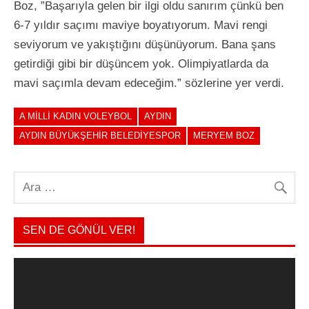
Boz, ”Başarıyla gelen bir ilgi oldu sanırım çünkü ben
6-7 yıldır saçımı maviye boyatıyorum. Mavi rengi
seviyorum ve yakıştığını düşünüyorum. Bana şans
getirdiği gibi bir düşüncem yok. Olimpiyatlarda da
mavi saçımla devam edeceğim.” sözlerine yer verdi.
A MILLI KADIN VOLEYBOL
AYDIN
AYDIN BÜYÜKŞEHIR BELEDIYESPOR
MERYEM BOZ
SEN DE GÖNÜL VER!
Video
oynatıcı