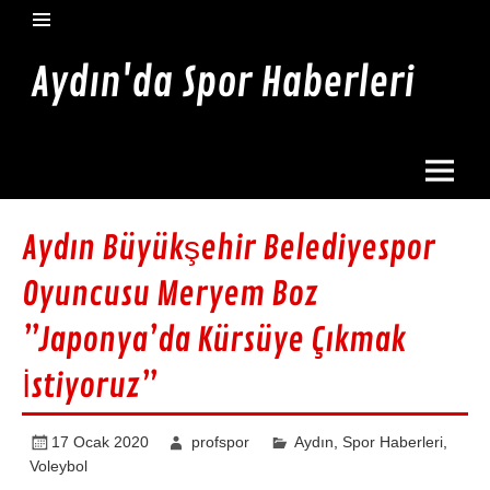
İçeriğe
geç
Aydın'da Spor Haberleri
Aydın'da en güncel spor haberleri burada
Aydın Büyükşehir Belediyespor
Oyuncusu Meryem Boz
”Japonya’da Kürsüye Çıkmak
İstiyoruz”
17 Ocak 2020
profspor
Aydın
,
Spor Haberleri
,
Voleybol