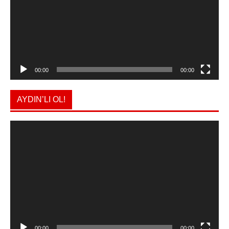
00:00
00:00
AYDIN’LI OL!
Video
oynatıcı
00:00
00:00